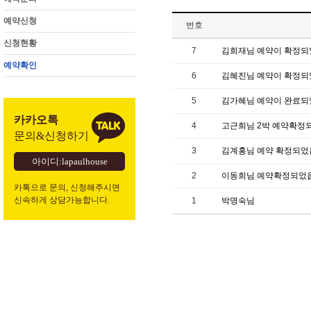
예약신청
번호
신청현황
7
김희재님 예약이 확정되
예약확인
6
김혜진님 예약이 확정되
5
김가혜님 예약이 완료되
카카오톡
4
고근희님 2박 예약확정
문의&신청하기
3
김계홍님 예약 확정되
아이디:lapaulhouse
2
이동희님 예약확정되었
카톡으로 문의, 신청해주시면
신속하게 상담가능합니다.
1
박명숙님