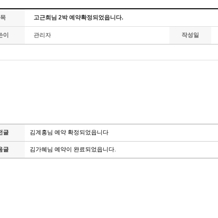
목
고근희님 2박 예약확정되었읍니다.
쓴이
관리자
작성일
전글
김계홍님 예약 확정되었읍니다
음글
김가혜님 예약이 완료되었읍니다.