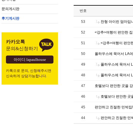
문의게시판
번호
후기게시판
53
찬형 아이린 엄마입
52
<강추>여행이 편안한 집
카카오톡
51
<강추>여행이 편안한
문의&신청하기
50
폴하우스에 묵어서 LA여
아이디:lapaulhouse
49
폴하우스에 묵어서 L
카톡으로 문의, 신청해주시면
48
폴하우스에 묵어서 L
신속하게 상담가능합니다.
47
호텔보다 편안한 곳을 
46
호텔보다 편안한 곳
45
편안하고 친절한 민박집!
44
편안하고 친절한 민박