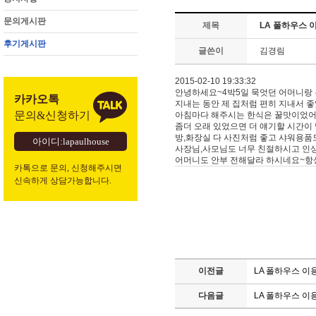
문의게시판
제목
LA 폴하우스 
후기게시판
글쓴이
김경림
2015-02-10 19:33:32
안녕하세요~4박5일 묵엇던 어머니랑
카카오톡
지내는 동안 제 집처럼 편히 지내서 
문의&신청하기
아침마다 해주시는 한식은 꿀맛이었어요
좀더 오래 있었으면 더 얘기할 시간이
방,화장실 다 사진처럼 좋고 샤워용품도
아이디:lapaulhouse
사장님,사모님도 너무 친절하시고 인상
어머니도 안부 전해달라 하시네요~항상
카톡으로 문의, 신청해주시면
신속하게 상담가능합니다.
이전글
LA 폴하우스 이
다음글
LA 폴하우스 이