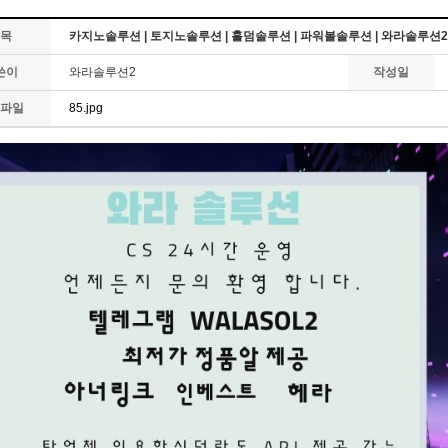
목
카지노솔루션 | 토지노솔루션 | 홀덤솔루션 | 파워볼솔루션 | 와라솔루션2
쓴이
와라솔루션2
작성일
파일
85.jpg