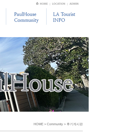
HOME > Community > 후기게시판