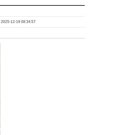
2025-12-19 08:34:57