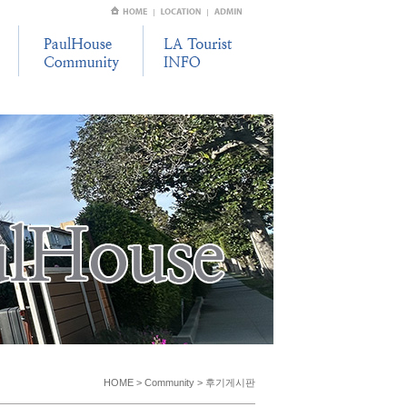
HOME > Community > 후기게시판