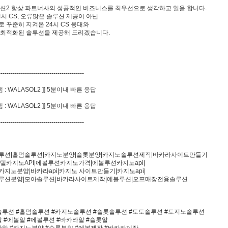
션2 항상 파트너사의 성공적인 비즈니스를 최우선으로 생각하고 일을 합니다.
4시 CS, 오류많은 솔루션 제공이 아닌
 꾸준히 지켜온 24시 CS 응대와
 최적화된 솔루션을 제공해 드리겠습니다.
------------------------------------------
램 : WALASOL2 ]] 5분이내 빠른 응답
램 : WALASOL2 ]] 5분이내 빠른 응답
------------------------------------------
루션|홀덤솔루션|카지노분양|슬롯분양|카지노솔루션제작|바카라사이트만들기
텔카지노API|에볼루션카지노가격|에볼루션카지노api|
지노분양|바카라api|카지노 사이트만들기|카지노api|
루션분양|모아솔루션|바카라사이트제작|에볼루션|오프매장전용솔루션
솔루션 #홀덤솔루션 #카지노솔루션 #슬롯솔루션 #토토솔루션 #토지노솔루션
 #에볼알 #에볼루션 #바카라알 #슬롯알