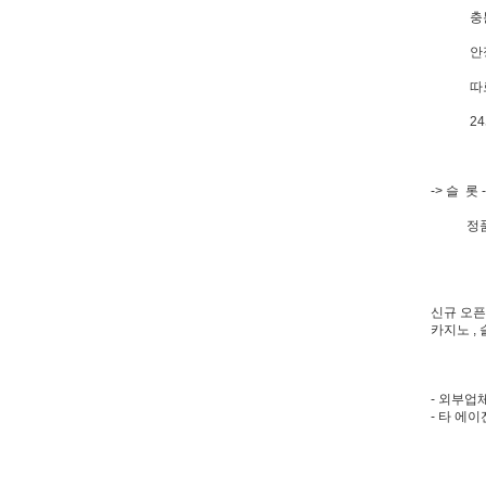
충분히 
안정화 
따로 사
24시간
-> 슬 
정품 에
신규 오픈
카지노 ,
- 외부업
- 타 에