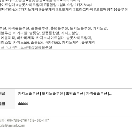
알 #카지노분양 #슬롯분양 #에볼제작 #바카라제작
이트임대 #슬롯사이트임대 #통합알 #심리스알 #카지노api
i #바카라api #카지노제작 #슬롯제작 #토토제작 #프라그마틱 #오프매장전용솔루션
션, 파워볼솔루션, 슬롯솔루션, 홀덤솔루션, 토지노솔루션, 카지노알,
에볼루션, 바카라알, 슬롯알, 정품통합알, 카지노분양,
 에볼제작, 바카라제작, 카지노사이트임대, 슬롯사이트임대,
리스알, 카지노api, 슬롯api, 바카라api, 카지노제작, 슬롯제작,
, 프라그마틱, 오프매장전용솔루션
전글
카지노솔루션 | 토지노솔루션 | 홀덤솔루션 | 파워볼솔루션 |...
음글
ddddd