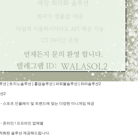
션 | 토지노솔루션 | 홀덤솔루션 | 파워볼솔루션 | 와라솔루션2
루션2
노 - 스포츠 인플레이 및 트렌드에 맞는 다양한 미니게임 제공
 - 온라인 / 오프라인 업체별
 솔루션 제공해드립니다.