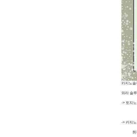
카지노솔루
와라 솔
-> 토지
-> 카지노
최적화된