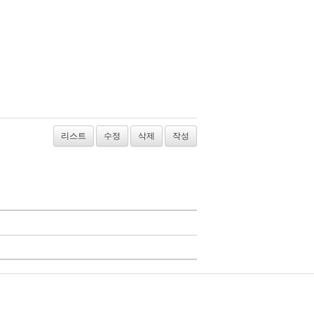
리스트
수정
삭제
작성