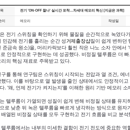
목
전기 'ON·OFF 찰나' 실시간 포착…차세대 메모리 혁신 [지금은 과학]
쓴이
메모리
작성일
은 전기 스위칭을 확인하기 위해 물질을 순간적으로 녹였다가
에 민감해 전기를 흘리는 순간 성
거제출장샵
질이 쉽게 변하던 
진 준금속 원소)을, 머리카락보다 훨씬 작은 나노 소자 안에서
으로 안정적으로 구현하는 데 성공했다. 비정질 텔루륨은 더 
모리의 핵심 재료로 주목받고 있다.
연구를 통해 연구팀은 스위칭이 시작되는 전압과 열 조건, 에
악했다. 이를 바탕으로 열 발생을 줄인 상태에서도 안정적이고
다. ‘왜, 언제 전기가 켜지는지’를 이해한 원리 기반 메모리 
는 텔루륨이 가열되면 성질이 쉽게 변해 비정질 상태를 유지
으로 낮춘 뒤 녹은 텔루륨을 빠르게 냉각하는 방식으로 원자
 배열된 비정질 상태를 모두 구현하고 전기 흐름을 비교 분석
 텔루륨에서는 내부의 미세한 결함이 전기 전도에 중요한 역