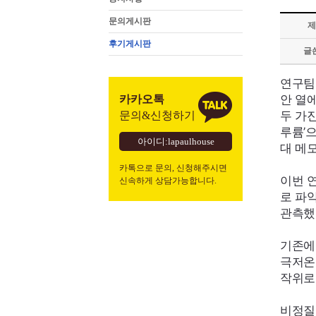
문의게시판
제
후기게시판
글
연구팀
안 열
카카오톡
두 가
문의&신청하기
루륨’
아이디:lapaulhouse
대 메
카톡으로 문의, 신청해주시면
이번 
신속하게 상담가능합니다.
로 파
관측했
기존에
극저온
작위로
비정질