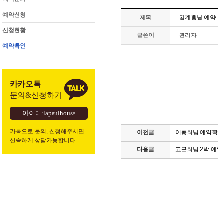
예약신청
제목
김계홍님 예약
신청현황
글쓴이
관리자
예약확인
카카오톡
문의&신청하기
아이디:lapaulhouse
카톡으로 문의, 신청해주시면
이전글
이동희님 예약
신속하게 상담가능합니다.
다음글
고근희님 2박 